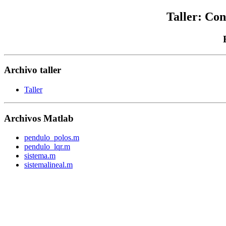
Taller: Con
Archivo taller
Taller
Archivos Matlab
pendulo_polos.m
pendulo_lqr.m
sistema.m
sistemalineal.m